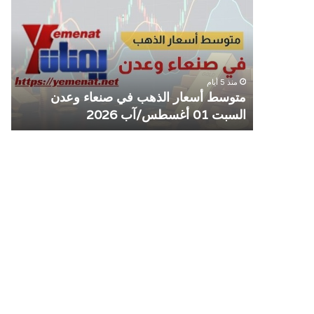
الذهب
الم
في
يوق
صنعاء
التع
وعدن
مع
السبت
منش
منذ 5 أيام
01
صرا
مل مع
متوسط أسعار الذهب في صنعاء وعدن
ص
أغسطس/
السبت 01 أغسطس/آب 2026
م
آب
2026