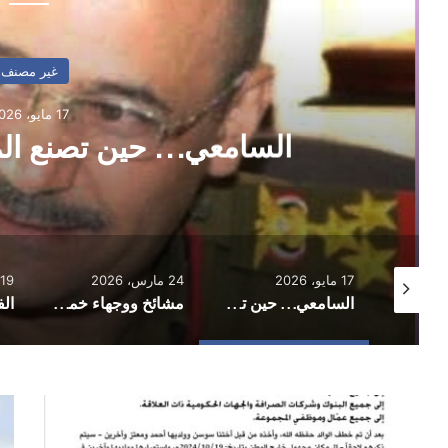
غير مصنف
17 مايو، 2026
السامعي… حين تصنع الم
17 مايو، 2026
24 مارس، 2026
19 مارس، 2026
الفريق السامعي يقدم واجب العزاء في السفارة الإيرانية بصنعاء
السامعي… حين تصنع المواقف رجال الدولة
مشائخ ووجهاء خمس محافظات يدينون استهداف الروحاني ومرافقيه بمأرب
فوضوا
إعل
مجددا
أمر
ابوبكر
وا