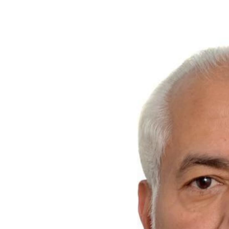
المركزي
يوقف
التعامل
مع
منشأتي
منذ أسبوع واحد
صرافة
لذهب في صنعاء
صنعاء.. البنك المركزي يوقف ا
منشأتي صرافة