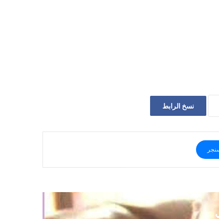
نسخ الرابط
نجر
ي