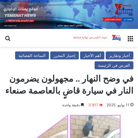
القائمة
بح
أخبار وتقارير
أهم الأخبار
إختيار المحرر
الساحة القضائية
العرض في الرئيسة
في وضح النهار .. مجهولون يضرمون
النار في سيارة قاضٍ بالعاصمة صنعاء
11 يوليو، 2025
3٬817
دقيقة واحدة