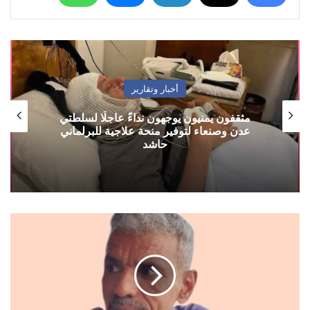
أخبار وتقارير
مثقفون يمنيون يوجهون نداءً عاجلًا لسلطتي
عدن وصنعاء لتوفير منحة علاجية للبرلماني
حاشد
المعبقي
يطالب
بتغيير
شامل
للمنظومة
الحاكمة
في