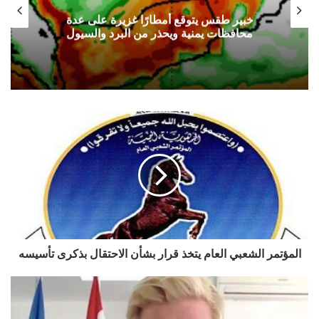
خبير طقس يتوقع أمطارًا غزيرة على عدة
محافظات يمنية ويحذر من البرد والسيول
المؤتمر
الشعبي
العام
يتخذ
قرار
بشأن
الاحتقال
بذكرى
تأسيسه
المؤتمر الشعبي العام يتخذ قرار بشأن الاحتقال بذكرى تأسيسه
غروندبرغ:
اليمن
مهدد