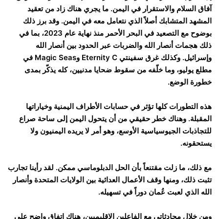
آفاق السلام والاستقرار في اليمن. ما يجري هناك زاد من تعقيد
المشهد المتشابك أصلاً الذي نتعامل معه في اليمن. وقد برز ذلك
بوضوح مع التصعيد في البحر الأحمر منذ نهاية عام 2023، بما في
ذلك هجمات أنصار الله والضربات عبر الحدود بين أنصار الله
وإسرائيل. وكذلك غرق سفينتي Eternity C وMagic Seas في
مطلع يوليو، وما خلّفه من سقوط ضحايا مدنيين، كله يذكّر بمدى
خطورة الوضع.
هذه التطورات كلها تؤثر في حسابات الأطراف اليمنية وخياراتها
المقبلة. وهناك خطر حقيقي من أن يتحول اليمن إلى ساحة صراع
للتجاذبات الجيوسياسية الأوسع، وهو أمر لا يريده اليمنيون ولا
يستحقونه.
مع ذلك، ما زلت مقتنعاً بأن الحل الدبلوماسي ممكن. لقد رأينا تجارب
تثبت ذلك، ومنها وقف الأعمال العدائية بين الولايات المتحدة وأنصار
الله الذي لعبت عُمان دوراً في تسهيله.
ومن خلال محادثاتي مع الفاعلين الإقليميين، هناك اتفاق واضح على