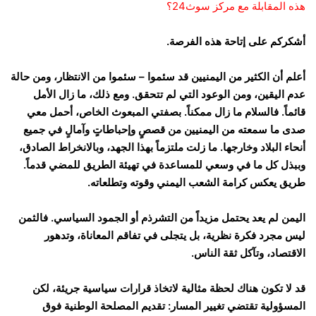
هذه المقابلة مع مركز سوث24؟
أشكركم على إتاحة هذه الفرصة.
أعلم أن الكثير من اليمنيين قد سئموا – سئموا من الانتظار، ومن حالة
عدم اليقين، ومن الوعود التي لم تتحقق. ومع ذلك، ما زال الأمل
قائماً. فالسلام ما زال ممكناً. بصفتي المبعوث الخاص، أحمل معي
صدى ما سمعته من اليمنيين من قصصٍ وإحباطاتٍ وآمالٍ في جميع
أنحاء البلاد وخارجها. ما زلت ملتزماً بهذا الجهد، وبالانخراط الصادق،
وببذل كل ما في وسعي للمساعدة في تهيئة الطريق للمضي قدماً.
طريق يعكس كرامة الشعب اليمني وقوته وتطلعاته.
اليمن لم يعد يحتمل مزيداً من التشرذم أو الجمود السياسي. فالثمن
ليس مجرد فكرة نظرية، بل يتجلى في تفاقم المعاناة، وتدهور
الاقتصاد، وتآكل ثقة الناس.
قد لا تكون هناك لحظة مثالية لاتخاذ قرارات سياسية جريئة، لكن
المسؤولية تقتضي تغيير المسار: تقديم المصلحة الوطنية فوق