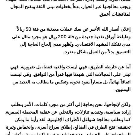
ويجب معالجتها عبر الحوار، بدءاً بخطوات تبني الثقة وتفتح المجال
لمناقشات أعمق.
إعلان أنصار الله الأخير عن سك عملات معدنية من فئة 50 ريالاً
وطباعة أوراق نقدية جديدة من فئة 200 ريال هو مجرد مثال على
مدى تفكك المشهد الاقتصادي. ويُظهر مدى إلحاح الحاجة إلى
التنسيق بدلاً من العمل بشكل منفرد.
أما عن خارطة الطريق، فهي ليست واقعية فقط، بل ضرورية. فهي
تبني على المجالات التي شهدنا فيها قدراً من التوافق. وهي ليست
اتفاقاً نهائياً، بل مساراً يقود نحوه، وتعكس ما يطالب به العديد من
اليمنيين.
ولكن لإنجاحها، نحن بحاجة إلى أكثر من مجرد كلمات. الأمر يتطلب
إرادة سياسية، وتقديم تنازلات، والتخلي عن عقلية المحصلة الصفرية.
كما يتطلب معالجة شواغل الأطراف الإقليمية. لقد رأينا ما يمكن
تحقيقه: فتح الطرق في الضالع، إطلاق سراح أسرى، وانخفاض وتيرة
المواجهات على الجبهات. هذه خطوات صغيرة لكنها مهمة، وتُظهر أن