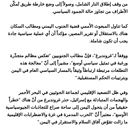
من وقف إطلاق النار الشامل، وصولاً إلى وضع خارطة طريق تُمكّن
الأطراف من تجاوز حالة الجمود السياسي.
كما تناول المبعوث الأممي قضية الجنوب اليمني ومطالب السكان
هناك بالاستقلال أو تقرير المصير، مؤكداً أن أي عملية سياسية جادة
يجب أن تكون شاملة.
ووفقاً لـ”غروندبرغ”، فإنّ مطالب الجنوبيين “تعكس مظالم متجذّرة
ورغبة في تمثيل سياسي أوسع”، مشيراً إلى أنّ “معالجة هذه
التطلعات مرتبطة ارتباطاً وثيقاً بالمسار السياسي العام في اليمن
وبترتيبات الحكم المستقبلية.”
وفي ظل التصعيد الإقليمي لجماعة الحوثيين في البحر الأحمر
والهجمات المتبادلة مع إسرائيل، حذر غروندبرغ من أنّ هناك “خطراً
حقيقياً من أن يتحول اليمن إلى ساحة صراع للتجاذبات الجيوسياسية
الأوسع”، معتبراً أنّ “الحرب المدمرة في غزة والاضطرابات الإقليمية
ما زالت تقوّض آفاق السلام والاستقرار في اليمن.”