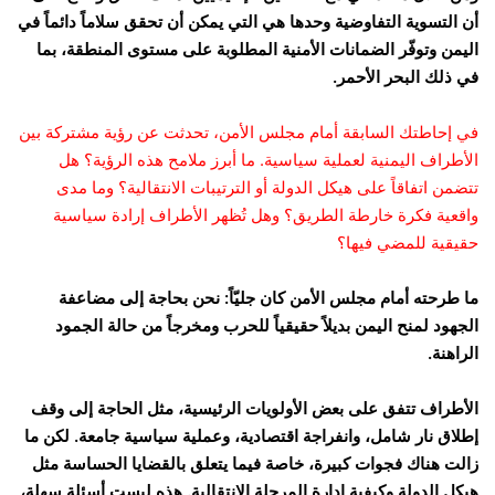
أن التسوية التفاوضية وحدها هي التي يمكن أن تحقق سلاماً دائماً في
اليمن وتوفّر الضمانات الأمنية المطلوبة على مستوى المنطقة، بما
في ذلك البحر الأحمر.
في إحاطتك السابقة أمام مجلس الأمن، تحدثت عن رؤية مشتركة بين
الأطراف اليمنية لعملية سياسية. ما أبرز ملامح هذه الرؤية؟ هل
تتضمن اتفاقاً على هيكل الدولة أو الترتيبات الانتقالية؟ وما مدى
واقعية فكرة خارطة الطريق؟ وهل تُظهر الأطراف إرادة سياسية
حقيقية للمضي فيها؟
ما طرحته أمام مجلس الأمن كان جليّاً: نحن بحاجة إلى مضاعفة
الجهود لمنح اليمن بديلاً حقيقياً للحرب ومخرجاً من حالة الجمود
الراهنة.
الأطراف تتفق على بعض الأولويات الرئيسية، مثل الحاجة إلى وقف
إطلاق نار شامل، وانفراجة اقتصادية، وعملية سياسية جامعة. لكن ما
زالت هناك فجوات كبيرة، خاصة فيما يتعلق بالقضايا الحساسة مثل
هيكل الدولة وكيفية إدارة المرحلة الانتقالية. هذه ليست أسئلة سهلة،