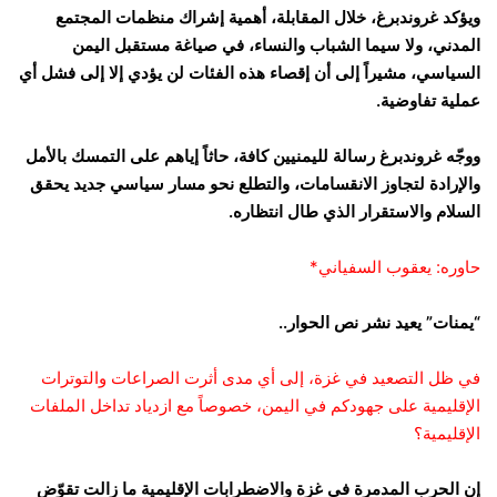
ويؤكد غروندبرغ، خلال المقابلة، أهمية إشراك منظمات المجتمع
المدني، ولا سيما الشباب والنساء، في صياغة مستقبل اليمن
السياسي، مشيراً إلى أن إقصاء هذه الفئات لن يؤدي إلا إلى فشل أي
عملية تفاوضية.
ووجّه غروندبرغ رسالة لليمنيين كافة، حاثاً إياهم على التمسك بالأمل
والإرادة لتجاوز الانقسامات، والتطلع نحو مسار سياسي جديد يحقق
السلام والاستقرار الذي طال انتظاره.
حاوره: يعقوب السفياني*
“يمنات” يعيد نشر نص الحوار..
في ظل التصعيد في غزة، إلى أي مدى أثرت الصراعات والتوترات
الإقليمية على جهودكم في اليمن، خصوصاً مع ازدياد تداخل الملفات
الإقليمية؟
إن الحرب المدمرة في غزة والاضطرابات الإقليمية ما زالت تقوّض