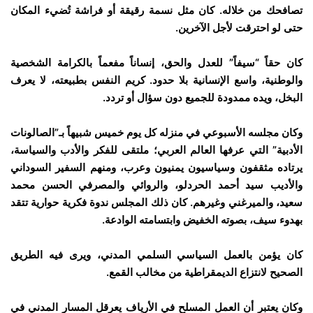
تصافحك من خلاله. كان مثل نسمة رقيقة أو فراشة تُضيء المكان
حتى لو احترقت لأجل الآخرين.
كان حقاً “سيفاً” للعدل والحق، إنساناً مفعماً بالكرامة الشخصية
والوطنية، واسع الإنسانية بلا حدود. كريم النفس بطبيعته، لا يعرف
البخل، ويده ممدودة للجميع دون سؤال أو تردد.
وكان مجلسه الأسبوعي في منزله كل يوم خميس شبيهاً بـ”الصالونات
الأدبية” التي عرفها العالم العربي؛ ملتقى للفكر والأدب والسياسة،
يرتاده مثقفون وسياسيون يمنيون وعرب، ومنهم السفير السوداني
والأديب سيد أحمد الحردلو، والروائي والمصرفي الحسن محمد
سعيد، والميرغني وغيرهم. كان ذلك المجلس ندوة فكرية حوارية تتقد
بهدوء سيف، بصوته الخفيض وابتسامته الوادعة.
كان يؤمن بالعمل السياسي السلمي المدني، ويرى فيه الطريق
الصحيح لانتزاع الديمقراطية من مخالب القمع.
وكان يعتبر أن العمل المسلح في الأرياف يعرقل المسار المدني في