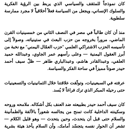
كان نموذجاً للمثقف والسياسي الذي يربط بين الرؤية الفكرية
والسلوك الإنساني، ويجعل من السياسة فعلاً أخلاقياً لا مجرد ممارسة
سلطوية.
منذ أن كان طالباً في مصر في النصف الثاني من خمسينيات القرن
الماضي، مروراً بخروجه من حزب البعث في ستينياته، وصولاً إلى
تأسيسه الحزب الاشتراكي العلمي “حزب العمّال اليمني” مع نخبة من
أبرز العقول اليمنية — وعلى رأسهم عمر الجاوي، وعبدالله حميد
العلفي، وعبدالقادر هاشم، وعبدالباري طاهر — ظلّ سيف أحمد
حيدر صوتاً مميزاً في ساحة الفكر والسياسة.
عرفته في السبعينيات، وتوثّقت علاقتنا خلال الثمانينيات والتسعينيات
حتى رحيله المبكر الذي ترك فراغاً لا يُسد.
كان سيف أحمد حيدر بطبيعته ضد العنف بكل أشكاله. ملامحه وروحه
وسكينته الداخلية كانت تمنح من يجالسه شعوراً بالألفة والطمأنينة
والسلام حتى قبل أن يتحدث، وحين يتحدث — وهو قليل الكلام —
تشعر أن الحوار نفسه يتجسّد أمامك، وأن السلام يأخذ هيئة بشرية