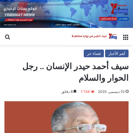
القائمة
بح
أهم الأخبار
فضاء حر
سيف أحمد حيدر الإنسان .. رجل
الحوار والسلام
10 ديسمبر، 2025
1٬154
8 دقائق