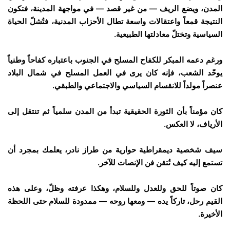
المدن، ويضع الريف — من غير قصد — في مواجهة المدينة، فتكون
النتيجة قمعاً واعتقالات واسعة تطال الأحزاب المدنية، فتُشلّ الحياة
السياسية وتختلّ معادلتها الطبيعية.
ورغم دعمه المبكر للكفاح المسلح في الجنوب باعتباره كفاحاً وطنياً
يوحّد الشعب، فإنه كان يرى في العمل المسلح في شمال البلاد
عنصراً مولداً للانقسام السياسي والاجتماعي والطبقي.
كان مؤمناً بأن الثورة الحقيقية تبدأ من المدن سلمياً ثم تنتقل إلى
الأرياف، لا العكس.
سيف شخصية ديمقراطية حوارية من طراز نادر، يعلمك بمجرد أن
تستمع إليه كيف تُتقن فن الإنصات للآخر.
كان صوتاً للحق وللعدل وللسلام، وهكذا عرفته وظلّ، وعلى هذه
القيم رحل، تاركاً يده — ومعها روحه — ممدودة للسلام حتى اللحظة
الأخيرة.