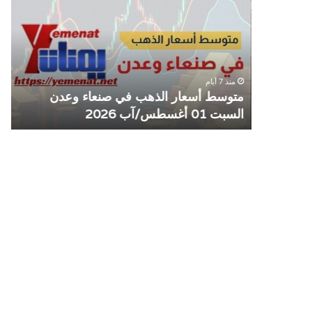
الذهب
الم
في
يوق
صنعاء
التع
وعدن
مع
السبت
منش
منذ 7 أيام
01
صرا
مل مع
متوسط أسعار الذهب في صنعاء وعدن
ص
أغسطس/
السبت 01 أغسطس/آب 2026
م
آب
2026