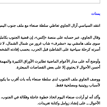
يمنات
انتقد السياسي آزال الجاوي تعاطي سلطة صنعاء مع ملف جنوب اليمن، 
وقال الجاوي، عبر حسابه على منصة «إكس»، إن قضية الجنوب بكاملها و
سوى ملف هامشي بيد «مشرف» شاب غرور من شمال الشمال، لا تتجاو
أسرته كرحلة سياحية على الشاطئ قبل الحرب، بحسب إفادته الشخص
وأوضح أنه على مدار الأعوام الماضية تطايرت الأوراق الكبيرة والمهم
أحسن الأحوال لا يحتوي إلا على بعض القصاصات المبعثرة.
ووصف الجاوي ملف الجنوب لدى سلطة صنعاء بأنه بات أقرب ما يكون إ
لأسباب روتينية ومصلحية فقط.
وأكد أنه لو أرادت صنعاء اليوم اتخاذ خطوة عاجلة وفعّالة في الجنوب
الأحوال ــ على إنشاد زوامل وكتابة تغريدات.