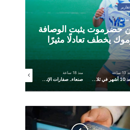
 حضرموت يثبت الوصافة
ك يخطف تعادلًا مثيرًا
ساعة
منذ 18 ساعة
منذ 22 ساعة
بعد 10 أشهر في ثلاجة المستشفى .. وفاء صدام الباشا المخلافي تُوارى الثرى وسط انتظار ان تقول العدالة كلمتها
صنعاء.. صفارات الإنذار تدوي في السائلة وأمطار هي الأغزر منذ بداية الموسم
..
وازات
ن
ئناف