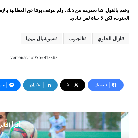
وختم بالقول: كنا نحذرهم من ذلك، ولم نتوقف يومًا عن المطالبة بالإ
الجنوب، لكن لا حياة لمن تنادي.
ازال الجاوي
الجنوب
سوشيال ميديا
فيسبوك
‫X
لينكدإن
ماس
أقرأ التال