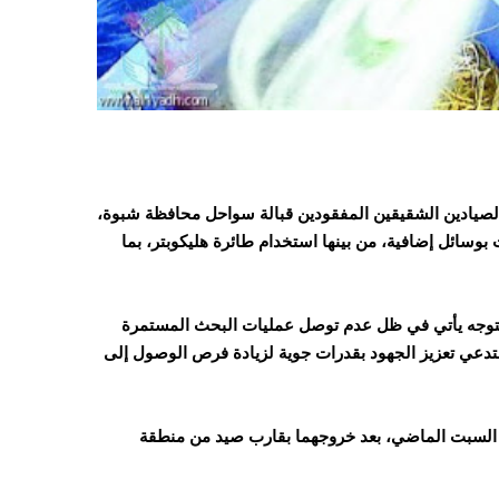
صيادين الشقيقين المفقودين قبالة سواحل محافظة شبوة،
 بوسائل إضافية، من بينها استخدام طائرة هليكوبتر، بما
 بيان، الثلاثاء 14 إبريل/نيسان 2026، أن هذا التوجه يأتي في ظل عدم توصل عمليات البحث المستمرة
يستدعي تعزيز الجهود بقدرات جوية لزيادة فرص الوصول إلى
السبت الماضي، بعد خروجهما بقارب صيد من منطقة