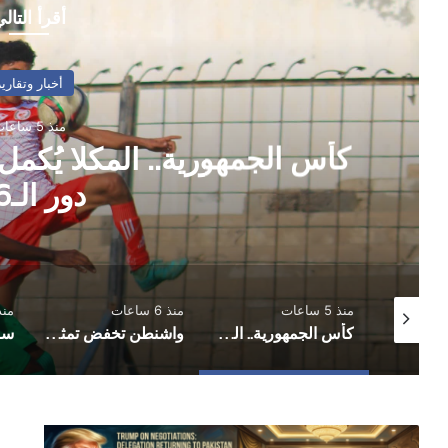
أقرأ التال
أخبار وتقارير
منذ 5 ساعات
كأس الجمهورية.. المكلا يُكمل
دور الـ16
منذ 5 ساعات
منذ 6 ساعات
منذ 6 س
مباحثات أممية يمنية بشأن مستجدات الأوضاع وجهود السلام
كأس الجمهورية.. المكلا يُكمل عقد الفرق المتأهلة إلى دور الـ16
واشنطن تخفض تمثيلها الدبلوماسي لدى اليمن بعد مغادرة فاجن
تضارب
الب