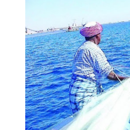
المركزي
يوقف
التعامل
مع
منشأة
منذ يومين
صرافة
لمركزي يوقف التعامل مع
صنعاء.. البنك المركزي يوقف ا
منشأة صرافة