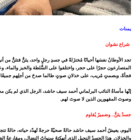
يمنات
شراع نشوان
​تجد الأوطانُ نفسَها أحيانًا مُختزَلةً في جسدِ رجلٍ واحد، يئنُّ فتئنُّ من أ
المتصارعون حجرًا على حجر، واختلفوا على السُّلطة والخبز والماء، وعل
فجأةً، وبصمتٍ مُريب، على خذلانِ صوتٍ طالما صدحَ من أجلِهم جميعًا.
​إنّها مأساةُ النائب البرلماني أحمد سيف حاشد، الرجل الذي لم يكن مجر
وصوتَ المقهورين الذين لا صوتَ لهم.
​جسدٌ يئنُّ.. وضميرٌ يُقاوم
​اليوم، يعيشُ أحمد سيف حاشد حالةً صحيّةً حرجةً تُهدّد حياته، حالةً تتجا
والخذلان. هذا الجسدُ النحيل الذي أنهكتهُ سنواتُ النضال، ومقارعةُ ال