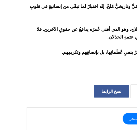
 وتاريخيٌّ مُلحّ. إنّه اختبارٌ لما تبقّى من إنسانيةٍ في قلوبِ
لاج، وهو الذي أفنى عُمرَه يدافعُ عن حقوقِ الآخرين. فلا
ي عتمةِ الخذلان.
 بنفيِ عُظَمائِها، بل بإنصافِهم وتكريمِهم.
نسخ الرابط
نجر