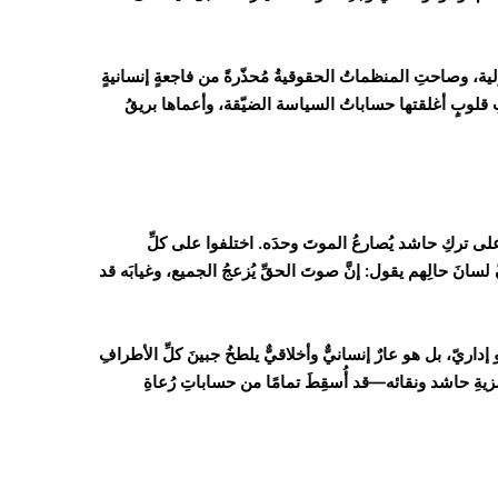
لية، وصاحتِ المنظماتُ الحقوقيةُ مُحذّرةً من فاجعةٍ إنسانيةٍ
تِ قلوبٍ أغلقتها حساباتُ السياسة الضيّقة، وأعماها بريقُ
اء على تركِ حاشد يُصارعُ الموتَ وحدَه. اختلفوا على كلِّ
نَ حالِهم يقول: إنَّ صوتَ الحقِّ يُزعجُ الجميع، وغيابَه قد
ريّ، بل هو عارٌ إنسانيٌّ وأخلاقيٌّ يلطخُ جبينَ كلِّ الأطرافِ
زيةِ حاشد ونقائه—قد أُسقِطَ تمامًا من حساباتِ رُعاةِ