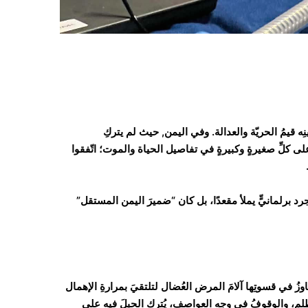
نينِه قيمُ الحريّة والعدالة. وفي اليمن, حيث لم يتركِ
ى كلِّ صغيرةٍ وكبيرةٍ في تفاصيل الحياة والموت؛ اتّفقوا
د برلمانيٍّ يملأ مقعدًا، بل كان “ضميرَ اليمن المستقل”
وزُ في قسوتِها آلامَ المرض العُضال لتلتقيَ بمرارةِ الإهمال
ظلم، والوقوفُ في وجهِ العواصف، يُترك الحبلَ فيه على