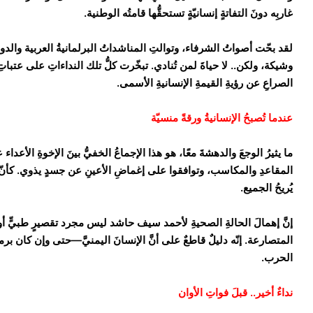
غاربِه دونَ التفاتةٍ إنسانيّةٍ تستحقُّها قامتُه الوطنية.
​لقد بحّت أصواتُ الشرفاء، وتوالتِ المناشداتُ البرلمانيةُ العربية والدو
وشيكة، ولكن.. لا حياةَ لمن تُنادي. تبخّرت كلُّ تلك النداءاتِ على عتبا
الصراعِ عن رؤيةِ القيمةِ الإنسانيةِ الأسمى.
​عندما تُصبحُ الإنسانيةُ ورقةً منسيّة
​ما يثيرُ الوجعَ والدهشةَ معًا، هو هذا الإجماعُ الخفيُّ بينَ الإخوةِ الأعد
المقاعدِ والمكاسب، وتوافقوا على إغماضِ الأعينِ عن جسدٍ يذوي. كأنّ لسا
يُريحُ الجميع.
​إنَّ إهمالَ الحالةِ الصحيةِ لأحمد سيف حاشد ليس مجرد تقصيرٍ طبيٍّ أو إدا
المتصارعة. إنّه دليلٌ قاطعٌ على أنَّ الإنسانَ اليمنيَّ—حتى وإن كان برم
الحرب.
​نداءٌ أخير.. قبلَ فواتِ الأوان