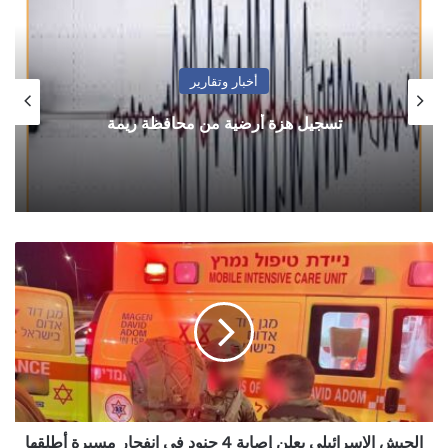
أخبار وتقارير
تسجيل هزة أرضية من محافظة ريمة
الجيش
الإسرائيلي
يعلن
إصابة
4
جنود
في
انفجار
مسيرة
أطلقها
الجيش الإسرائيلي يعلن إصابة 4 جنود في انفجار مسيرة أطلقها