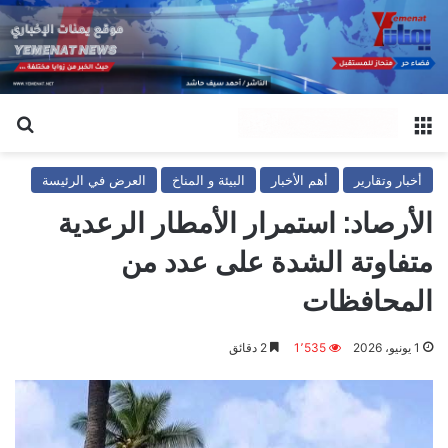
القائمة
بح
أخبار وتقارير
أهم الأخبار
البيئة و المناخ
العرض في الرئيسة
الأرصاد: استمرار الأمطار الرعدية
متفاوتة الشدة على عدد من
المحافظات
1 يونيو، 2026
1٬535
2 دقائق