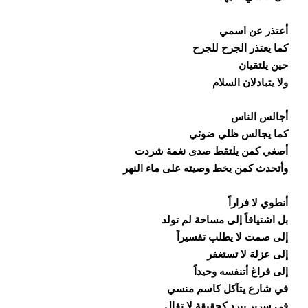
أعتذر عن اسمي
كما يعتذر الجرح للجرح
حين يلتقيان
ولا يتبادلان السلام
أجالس الناس
كما يجالس ظلي ضوئي
أصغي كمن يلتقط صدى نغمة شردت
وأتحدث كمن يخط وصيته على ماء النهر
أنطوي لا فراراً
بل اشتياقاً إلى مساحة لم تولد
إلى صمت لا يطلب تفسيراً
إلى عزلة لا تستغفر
إلى فراغ أتنفسه وحيداً
في شارع يتآكل كاسم منسي
في سرير يبرد كحقيقة لا تقال