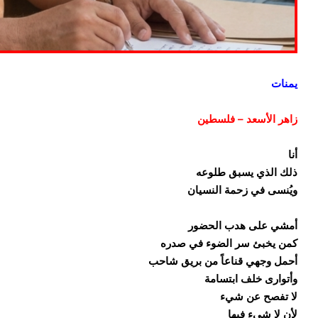
يمنات
زاهر الأسعد – فلسطين
أنا
ذلك الذي يسبق طلوعه
ويُنسى في زحمة النسيان
أمشي على هدب الحضور
كمن يخبئ سر الضوء في صدره
أحمل وجهي قناعاً من بريق شاحب
وأتوارى خلف ابتسامة
لا تفصح عن شيء
لأن لا شيء فيها