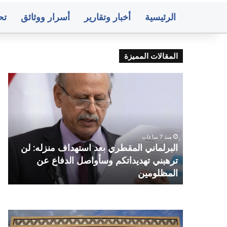
الرئيسية
أخبار وتقارير
أسرار ووثائق
تح
المقالات المميزة
البرلماني
انف
المقطري
عني
بعد
في
استهداف
مأر
منزله:
وأع
لن
دخا
منذ 7 ساعات
ترهبني
تتص
البرلماني المقطري بعد استهداف منزله: لن
تهديداتكم
سائلة
ترهبني تهديداتكم وسأواصل الدفاع عن
ا
وسأواصل
م
المظلومين
ت
الدفاع
عن
المظلومين
صنعاء..
متو
البنك
أسع