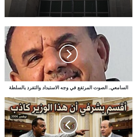
السامعي..
الصوت
المرتفع
في
وجه
الاستبداد
والتفرد
بالسلطة
السامعي.. الصوت المرتفع في وجه الاستبداد والتفرد بالسلطة
"ضريبة
الصدق"..
القاضي
حاشد
يصارع
المرض