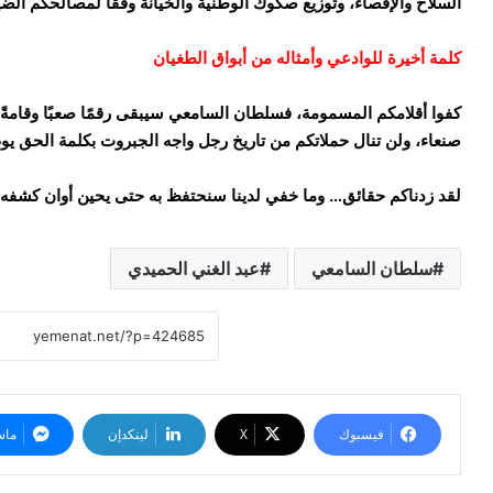
السلاح والإقصاء، وتوزيع صكوك الوطنية والخيانة وفقًا لمصالحكم ال
كلمة أخيرة للوادعي وأمثاله من أبواق الطغيان
كفوا أقلامكم المسمومة، فسلطان السامعي سيبقى رقمًا صعبًا وقامةً
صنعاء، ولن تنال حملاتكم من تاريخ رجل واجه الجبروت بكلمة الحق يو
لقد زدناكم حقائق… وما خفي لدينا سنحتفظ به حتى يحين أوان كشفه.
سلطان السامعي
عبد الغني الحميدي
فيسبوك
‫X
لينكدإن
ماس