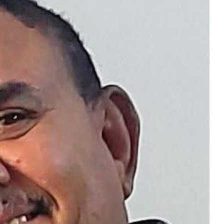
المركزي
يوقف
التعامل
مع
منشأة
منذ أسبوع واحد
صرافة
ء وعدن
صنعاء.. البنك المركزي يوقف التعامل مع
منشأة صرافة