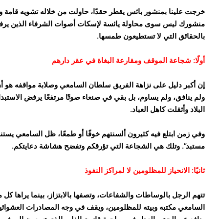
خرجت علينا بمنشور بائس يقطر حقدًا، حاولت من خلاله تشويه قامة 
منشورك ليس سوى محاولة يائسة لإسكات أصوات الشرفاء الذين يرفض
بالحقائق التي لا تستطيعون طمسها.
أولًا: شجاعة الموقف ومقارعة البغاة في عقر دارهم
إن أكبر دليل على نزاهة الفريق سلطان السامعي وصلابة مواقفه هو أن
ولم ينافق، ولم يساوم، بل بقي في صنعاء صوتًا مرتفعًا يرفض الاستبد
البلاد وأثقلت كاهل العباد.
وفي زمن ابتلع فيه كثيرون ألسنتهم خوفًا أو طمعًا، ظل السامعي يستن
مستبد”. وتلك هي الشجاعة التي تؤرقكم وتفضح هشاشة دعايتكم.
ثانيًا: الانحياز للمظلومين لا لمراكز النفوذ
تتهم الرجل بالوساطات والشفاعات، وتصفها بالابتزاز، بينما يراها كل من
السامعي مكتبه وبيته للمظلومين، ويقف في وجه المصادرات العشوائية