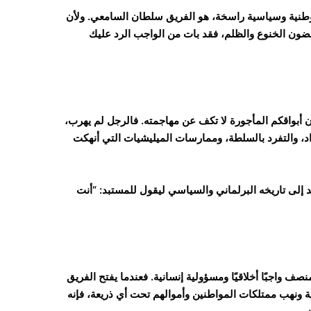
وطنية وسياسية راسخة، هو الفريق سلطان السامعي. ولأن
ون الخنوع والظلم، فقد بات من الواجب الرد عليك
 أبواقكم المأجورة لا تكف عن مهاجمته. فالرجل لم يهرب،
اد، والتفرد بالسلطة، وممارسات الميليشيات التي أنهكت
د إلى تاريخه البرلماني والسياسي ليقول للمستبد: “أنت
صف واجبًا أخلاقيًا ومسؤولية إنسانية. فعندما يفتح الفريق
 ونهب ممتلكات المواطنين وأموالهم تحت أي ذريعة، فإنه