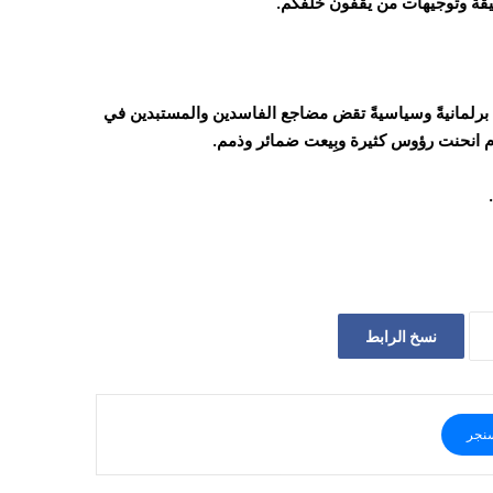
ضيقة وتوجيهات من يقفون خلفكم.
 برلمانيةً وسياسيةً تقض مضاجع الفاسدين والمستبدين في
م انحنت رؤوس كثيرة وبِيعت ضمائر وذمم.
نسخ الرابط
نجر