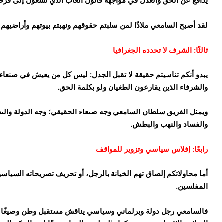
يدافع عن الحق والعدل في مواجهة قانون الغاب الذي تسعون إلى فرض
لقد أصبح السامعي ملاذًا لمن سلبتم حقوقهم ونهبتم بيوتهم وأراضيهم 
ثالثًا: الشرف لا تحدده الجغرافيا
يبدو أنكم تناسيتم حقيقة لا تقبل الجدل: ليس كل من يعيش في صنعاء راض
والشرفاء الذين يقارعون الطغيان ولو بكلمة الحق.
ويمثل الفريق سلطان السامعي وجه صنعاء الحقيقي؛ وجه الدولة والنظا
والفساد والنهب والبطش.
رابعًا: إفلاس سياسي وتزوير للمواقف
أما محاولاتكم إلصاق تهم الخيانة بالرجل، أو تحريف تصريحاته السيا
المفلسين.
فالسامعي رجل دولة وبرلماني وسياسي يناقش مستقبل وطن وصيغًا عاد