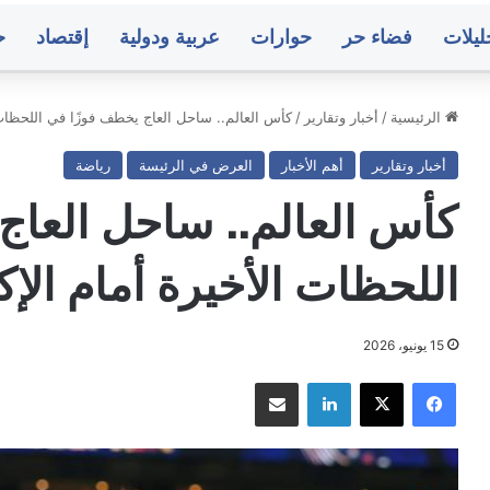
ليلات
فضاء حر
حوارات
عربية ودولية
إقتصاد
ح
الرئيسية
/
أخبار وتقارير
/
كأس العالم.. ساحل العاج يخطف فوزًا في اللحظات ا
أخبار وتقارير
أهم الأخبار
العرض في الرئيسة
رياضة
.
هداف
كأس العالم.. ساحل العاج
ل
ماني
لة
اللحظات الأخيرة أمام الإك
مية
15 يونيو، 2026
منذ 34 دقيقة
حج.. استهداف منزل برلماني بقنبلة هجومية
فيسبوك
‫X
لينكدإن
مشاركة عبر البريد
ء..
ك