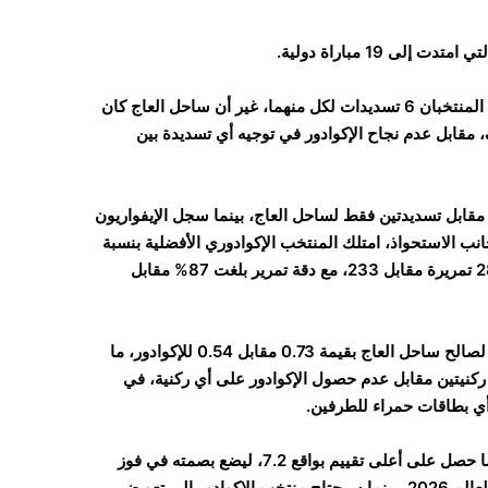
 19 مباراة دولية.
وتكشف أرقام اللقاء عن تقارب واضح في الخطورة الهجومية؛ إذ سدد المنتخبان 6 تسديدات لكل منهما، غير أن ساحل العاج كان
 مقابل عدم نجاح الإكوادور في توجيه أي تسديدة بين
دات خارج المرمى، تفوق الإكوادور بـ6 تسديدات مقابل تسديدتين فقط لساحل العاج، بينما سجل الإيفواريون
انب الاستحواذ، امتلك المنتخب الإكوادوري الأفضلية بنسبة
55% مقابل 45% لساحل العاج، كما تفوق في التمريرات بإجمالي 285 تمريرة مقابل 233، مع دقة تمرير بلغت 87% مقابل
ورغم الفارق في السيطرة على الكرة، جاءت الأهداف المتوقعة (xG) لصالح ساحل العاج بقيمة 0.73 مقابل 0.54 للإكوادور، ما
ركنيتين مقابل عدم حصول الإكوادور على أي ركنية، في
واختير يان ديوماند كأفضل لاعب في المباراة وفق التقييم الفني، بعدما حصل على أعلى تقييم بواقع 7.2، ليضع بصمته في فوز
منتخب بلاده الذي يمنحه دفعة معنوية مهمة في مستهل مشوار كأس العالم 2026، بينما سيحتاج منتخب الإكوادور إلى تعويض