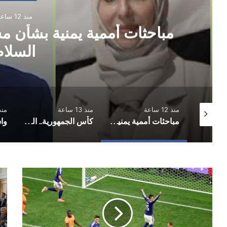
منذ 13 ساعة
كأس الجمهورية.. المكلا يُكمل
دور الـ16
منذ 13 ساعة
منذ 13 ساعة
منذ 13 
مباحثات أممية يمنية بشأن مستجدات الأوضاع وجهود السلام
كأس الجمهورية.. المكلا يُكمل عقد الفرق المتأهلة إلى دور الـ16
واشنطن تخفض تمثيلها الدبلوماسي لدى اليمن بعد مغادرة فاجن
كأس
الت
العالم..
لات
اليابان
ينه
تفرض
الح
التعادل
بين
الإيجابي
وا