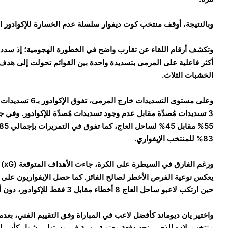
وبالنتيجة، أوقف منتخب كوت ديفوار سلسلة عدم الخسارة للإكوادور التي امتدت إلى
أكثر فاعلية على المرمى بتسديدة واحدة بين القوائم تحولت إلى هدف،
الخشبات الثلاث.
وعلى مستوى التسدي
3 تسديدات مُصدّة مقابل عدم وجود تسديدات مُصدّة للإكوادور. وفي ج
83% للمنتخب الإيفواري.
يعكس نوعية الفرص الأخطر لصالح الفائز. كما حصل الإيفواريون على 
حين ارتكب لاعبو ساحل العاج 8 أخطاء مقابل 3 فقط للإكوادور، دون أي بطاقات حمراء للطرفين.