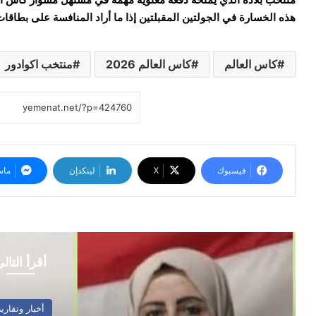
هذه الخسارة في الجولتين المقبلتين إذا ما أراد المنافسة على بطاقات ا
كاس العالم
كاس العالم 2026
منتخب اكوادور
فيسبوك
‫X
لينكدإن
ماس
أقرأ التال
أخبار وتقارير