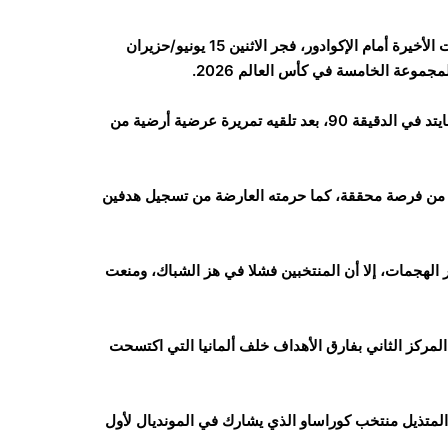
خطف منتخب ساحل العاج “كوت ديفوار” فوزًا بهدف يتيم في اللحظات الأخيرة أمام الإكوادور، فجر الاثنين 15 يونيو/حزيران
وجاء هدف اللقاء الوحيد عن طريق البديل أماد ديالو نجم مانشستر يونايتد في الدقيقة 90، بعد تلقيه تمريرة عرضية أرضية من
ر من فرصة محققة، كما حرمته العارضة من تسجيل هدفين
 الهجمات، إلا أن المنتخبين فشلا في هز الشباك، ومنعت
ي، رفع منتخب كوت ديفوار رصيده إلى 3 نقاط في المركز الثاني بفارق الأهداف خلف ألمانيا التي اكتسحت
 المتذيل منتخب كوراساو الذي يشارك في المونديال لأول