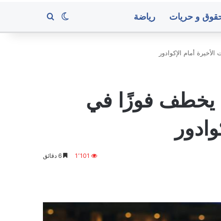
قوق و حريات
رياضة
بحث عن
الوضع المظلم
لأخيرة أمام الإكوادور
 يخطف فوزًا في
وادور
1٬101
6 دقائق