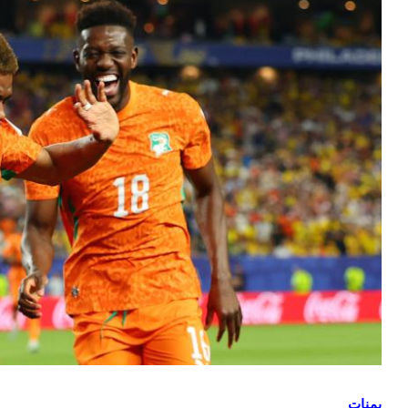
ركزي
ف
امل
أة
منذ يومين
فة
نعاء.. البنك المركزي يوقف التعامل مع
نشأة صرافة
يمنات