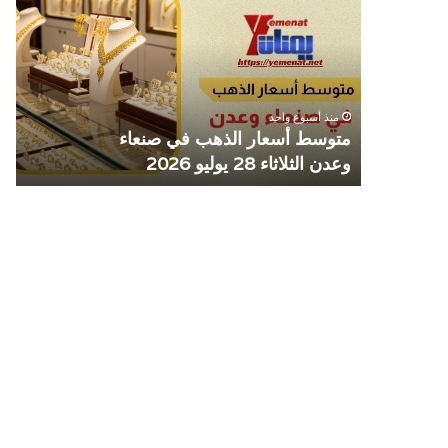
المركزي
الم
يوقف
يوق
التعامل
التع
مع
مع
منشأتي
منش
منذ أسبوع واحد
صرافة
صرا
صنعاء.. البنك المركزي يوقف التعامل مع
ص
منشأتي صرافة
م