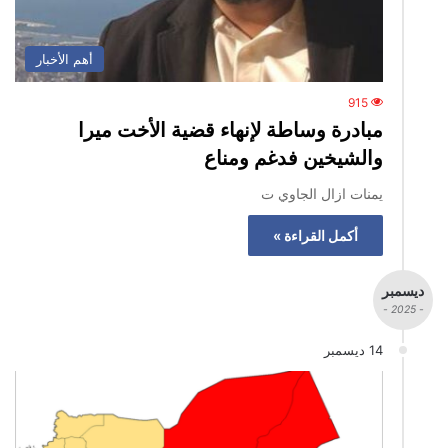
أهم الأخبار
915
‏مبادرة وساطة لإنهاء قضية الأخت ميرا
والشيخين فدغم ومناع
يمنات ازال الجاوي ‏ت
أكمل القراءة »
ديسمبر
- 2025 -
14 ديسمبر