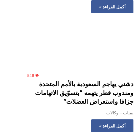
المركزي
أكمل القراءة »
يوقف
تراخيص
ثلاث
منشآت
منذ ساعة واحدة
صرافة
لذهب في صنعاء
عدن.. البنك المركزي يوقف ت
ويغلق
منشآت صرافة ويغلق مقراتها
مقراتها
549
دشتي يهاجم السعودية بالأمم المتحدة
ومندوب قطر يتهمه “بتسوّيق الاتهامات
جزافا واستعراض العضلات”
يمنات – وكالات
أكمل القراءة »