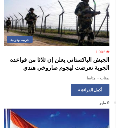
عربية ودولية
1٬002
الجيش الباكستاني يعلن إن ثلاثا من قواعده
الجوية تعرضت لهجوم صاروخي هندي
يمنات – متابعا
أكمل القراءة »
9 مايو