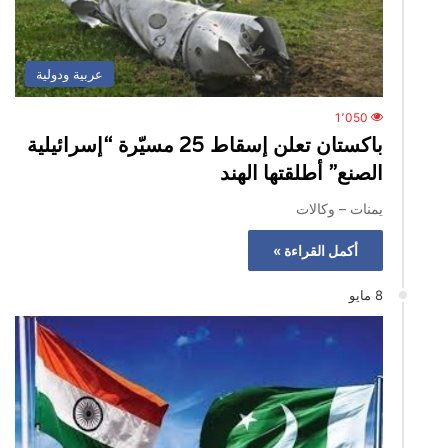
عربية ودولية
1٬050
باكستان تعلن إسقاط 25 مسيّرة “إسرائيلية
الصنع” أطلقتها الهند
يمنات – وكالات
أكمل القراءة »
8 مايو