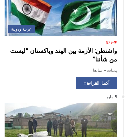
عربية ودولية
979
واشنطن: الأزمة بين الهند وباكستان “ليست
من شأننا”
يمنات – متابعا
أكمل القراءة »
8 مايو