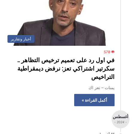
أخبار وتقارير
578
في اول رد على تعميم ترخيص التظاهر ..
سكرتير اشتراكي تعز: نرفض ديمقراطية
التراخيص
يمنات – تعز اك
أكمل القراءة »
أغسطس
- 2024 -