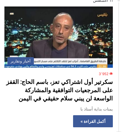
11 أغسطس
أخبار وتقارير
3٬952
سكرتير أول اشتراكي تعز، باسم الحاج: القفز
على المرجعيات التوافقية والمشاركة
الواسعة لن يبني سلام حقيقي في اليمن
يمنات بداية أستاذ با
أكمل القراءة »