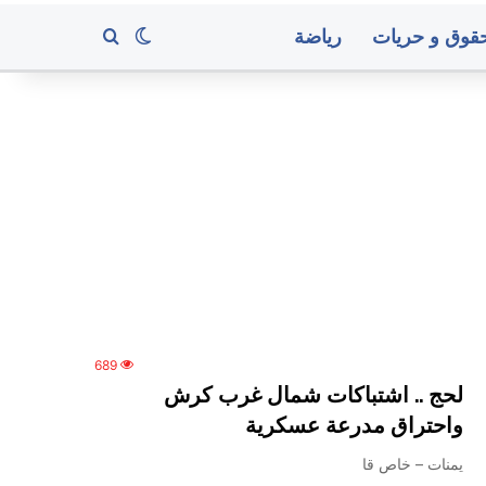
قوق و حريات
رياضة
بحث عن
الوضع المظلم
تسجيل
هزة
أرضية
من
محافظة
ريمة
منذ 11 ساعة
689
حامي في محافظة إب
تسجيل هزة أرضية من محافظ
لحج .. اشتباكات شمال غرب كرش
واحتراق مدرعة عسكرية
متوسط
يمنات – خاص قا
أسعار