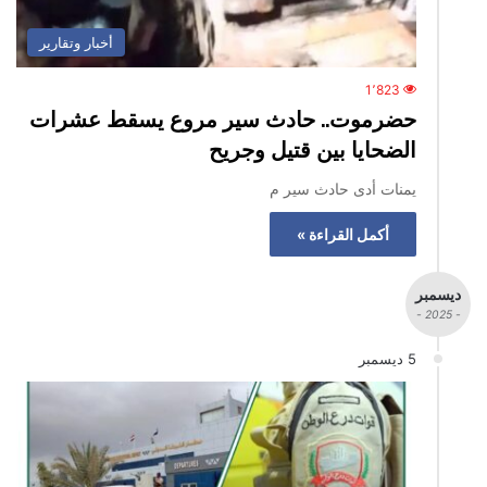
أخبار وتقارير
1٬823
حضرموت.. حادث سير مروع يسقط عشرات
الضحايا بين قتيل وجريح
يمنات أدى حادث سير م
أكمل القراءة »
ديسمبر
- 2025 -
5 ديسمبر