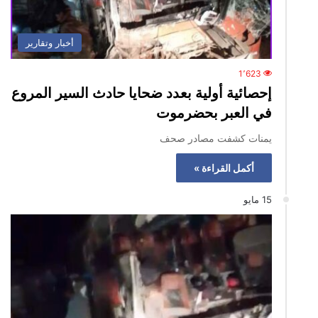
أخبار وتقارير
1٬623
إحصائية أولية بعدد ضحايا حادث السير المروع
في العبر بحضرموت
يمنات كشفت مصادر صحف
أكمل القراءة »
15 مايو