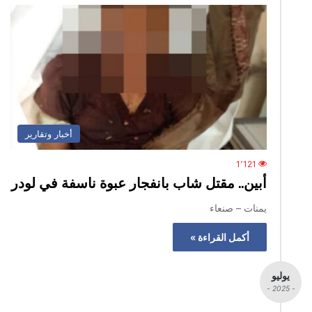
أخبار وتقارير
1٬121
أبين.. مقتل شاب بانفجار عبوة ناسفة في لودر
يمنات – صنعاء
أكمل القراءة »
يوليو
- 2025 -