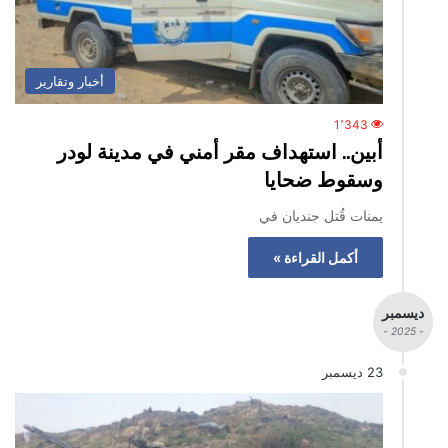
أخبار وتقارير
1٬343
أبين.. استهداف مقر أمني في مدينة لودر
وسقوط ضحايا
يمنات قُتل جنديان في
أكمل القراءة »
ديسمبر
- 2025 -
23 ديسمبر