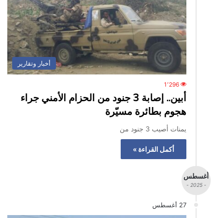
أخبار وتقارير
1٬296
أبين.. إصابة 3 جنود من الحزام الأمني جراء
هجوم بطائرة مسيّرة
يمنات أصيب 3 جنود من
أكمل القراءة »
أغسطس
- 2025 -
27 أغسطس