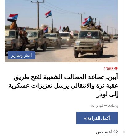
أخبار وتقارير
1٬568
أبين.. تصاعد المطالب الشعبية لفتح طريق
عقبة ثرة والانتقالي يرسل تعزيزات عسكرية
إلى لودر
يمنات – لودر ت
أكمل القراءة »
22 أغسطس