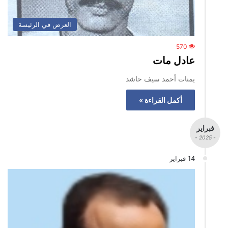
العرض في الرئيسة
570
عادل مات
يمنات أحمد سيف حاشد
أكمل القراءة »
فبراير
- 2025 -
14 فبراير