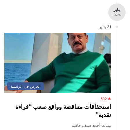
يناير
- 2025 -
31 يناير
العرض في الرئيسة
602
استحقاقات متناقضة وواقع صعب “قراءة
نقدية”
يمنات أحمد سيف حاشد