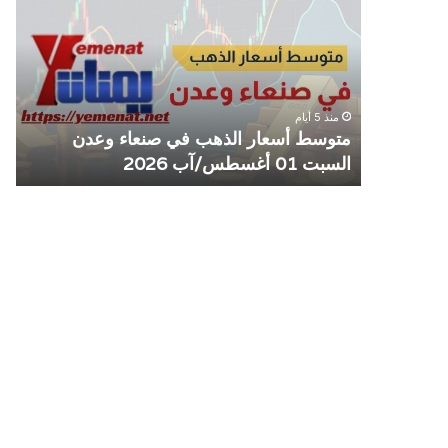
الذهب
الم
في
يوق
صنعاء
التع
وعدن
مع
السبت
منش
منذ 5 أيام
01
صرا
مل مع
متوسط أسعار الذهب في صنعاء وعدن
ص
أغسطس/
السبت 01 أغسطس/آب 2026
م
آب
2026