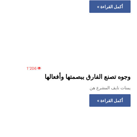
المركزي
أكمل القراءة »
يوقف
التعامل
مع
منشأتي
منذ أسبوع واحد
صرافة
لذهب في صنعاء
صنعاء.. البنك المركزي يوقف ا
منشأتي صرافة
1٬206
وجوه تصنع الفارق ببصمتها وأفعالها
يمنات نايف المشرع هن
أكمل القراءة »