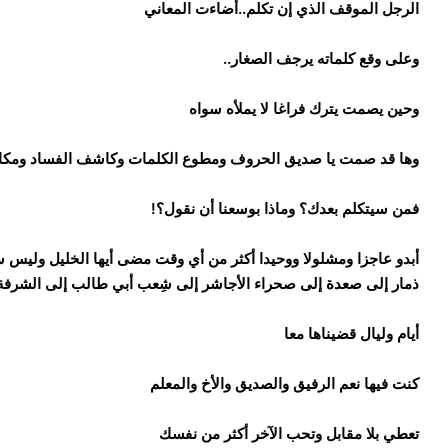
الرجل الموقف الذي إن تكلم..أضاءت المعاني
وعلى وقع كلماته يرجف الصغار..
وحين يصمت يترك فراغا لا يملأه سواه
وها قد صمت يا صديق الحروف ومطوع الكلمات وكاشف الفساد ومكام
فمن سيتكلم بعدك؟ وماذا بوسعنا أن نقول؟!
أبدو عاجزا ومشلولا ووحيدا أكثر من أي وقت مضى أيها الخليل وليس سو
ذمار إلى صعدة إلى صحراء الأجاشر إلى شِعب أبي طالب إلى الشرفة
أيام وليال قضيناها معا
كنت فيها نعم الرفيق والصديق والأخ والمعلم
تعطي بلا مقابل وتحب الآخر أكثر من نفسك