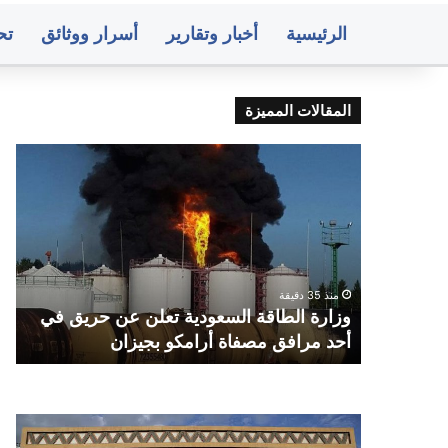
الرئيسية
أخبار وتقارير
أسرار ووثائق
تح
المقالات المميزة
وزارة
الأر
الطاقة
است
السعودية
هط
تعلن
الأم
عن
الر
حريق
الم
في
بريا
منذ 35 دقيقة
أحد
هاب
ا بعد
وزارة الطاقة السعودية تعلن عن حريق في
ا
مرافق
شدي
أحد مرافق مصفاة أرامكو بجيزان
ا
مصفاة
أرامكو
بجيزان
صنعاء..
متو
البنك
أسع