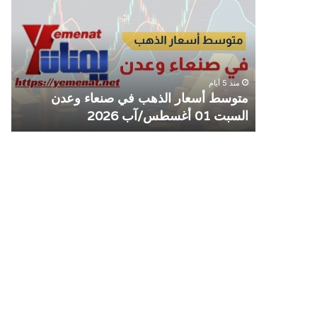
الذهب
الم
في
يوق
صنعاء
التع
وعدن
مع
السبت
منش
منذ 5 أيام
01
صرا
مل مع
متوسط أسعار الذهب في صنعاء وعدن
ص
أغسطس/
السبت 01 أغسطس/آب 2026
م
آب
2026