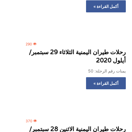
المركزي
أكمل القراءة »
يوقف
التعامل
مع
منشأتي
منذ أسبوع واحد
صرافة
لذهب في صنعاء
صنعاء.. البنك المركزي يوقف ا
290
منشأتي صرافة
رحلات طيران اليمنية الثلاثاء 29 سبتمبر/
أيلول 2020
يمنات رقم الرحلة: 50
أكمل القراءة »
370
رحلات طيران اليمنية الاثنين 28 سبتمبر/