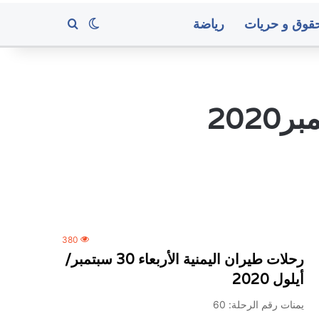
قوق و حريات
رياضة
بحث عن
الوضع المظلم
202
الأرصاد:
أمطار
رعدية
مصحوبة
بحبات
البرد
ورياح
منذ 6 ساعات
هابطة
الأرصاد: أمطار رعدية مصحوبة
380
منزل برلماني بقنبلة هجومية
ورياح هابطة
رحلات طيران اليمنية الأربعاء 30 سبتمبر/
أيلول 2020
صنعاء..
يمنات رقم الرحلة: 60
البنك